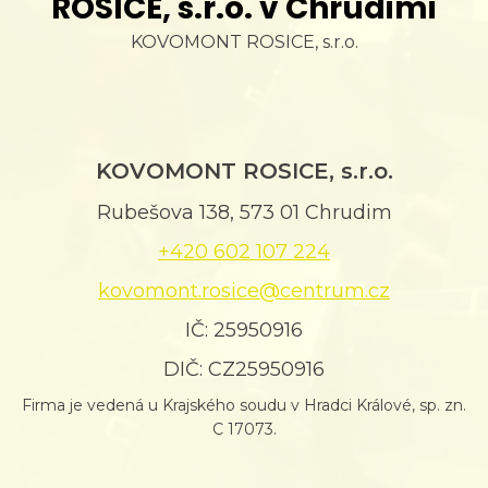
ROSICE, s.r.o. v Chrudimi
KOVOMONT ROSICE, s.r.o.
KOVOMONT ROSICE, s.r.o.
Rubešova 138, 573 01 Chrudim
+420 602 107 224
kovomont.rosice@centrum.cz
IČ: 25950916
DIČ: CZ25950916
Firma je vedená u Krajského soudu v Hradci Králové, sp. zn.
C 17073.